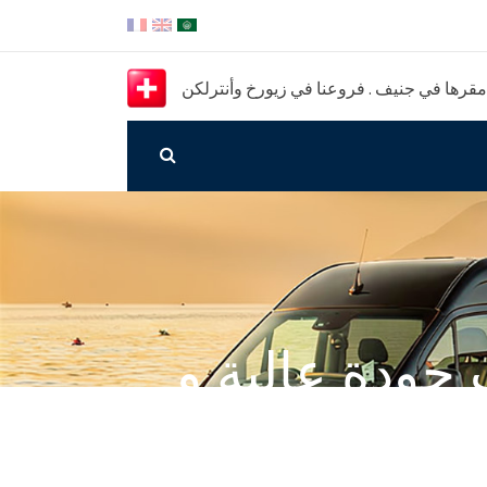
رها في جنيف . فروعنا في زيورخ وأنترلكن
جودة عالية و
يزة