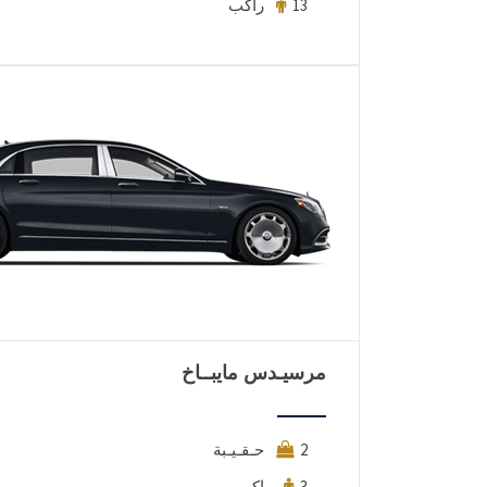
13 راكب
مرسيـدس مايبــاخ
2 حـقـيـبة
3 راكب