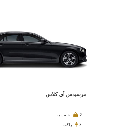
مرسيدس أي كلاس
2 حـقـيـبة
3 راكب