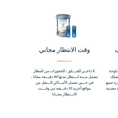
much! God bless! 🧡🧡🧡 - Bianca
ب
وقت الانتظار مجاني
بلوحة
.لا داعــي للقــــلق ، الحجوزات من المطار
قبلك
تشمل مــدة انـــتظار مدتها 60 دقيـــقة مجانا ،
رة جميع
في حـــين تشمل الأمـــاكن الـــنقل من
 معدنية
مواقع أخرى 30 دقـــيقة من وقــــت
الانـــتظار مجــانا