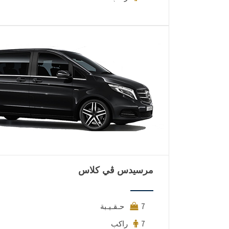
مرسيدس ڤي كلاس
7 حـقـيـبة
7 راكب