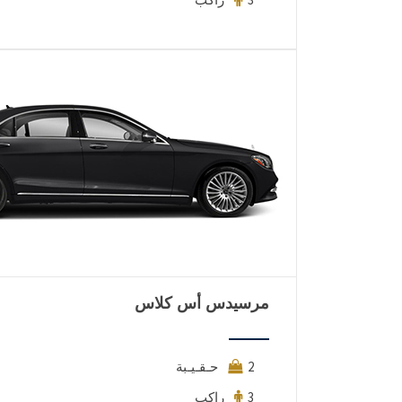
مرسيدس أس كلاس
2 حـقـيـبة
3 راكب