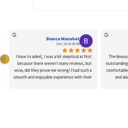
Bianca Manabat
09:49 26 Dec 24
I have to admit, I was a bit skeptical at first 
The limous
because there weren't many reviews, but 
outstanding!
wow, did they prove me wrong! I had such a 
comfortable, 
smooth and enjoyable experience with their 
and alw
.
services, and I can’t recommend them 
seamle
enough! 💯💯💯 A big shoutout to Mr. 
quality. I hi
Hassan for being so quick to respond and 
anyone seek
for putting up with all our requests! My 
boss and the whole group were really happy 
with the limo service. I’ll definitely reach out 
again if we're back in Geneva. Thank you so 