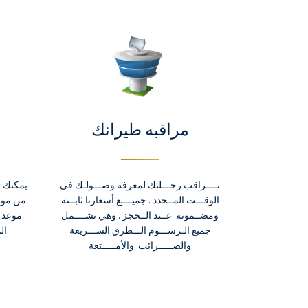
مراقبه طيرانك
نــــراقب رحـــلتك لمعرفة وصـــولـك في
الوقـــت المــحدد . جميــــع أسعارنا ثابــتة
ومضــمونة عــند الــحجز . وهي تشــــمل
موعد 
جميع الـرســـوم الـــطرق الســـريعة
ال
والضـــــرائب والأمـــــتعة