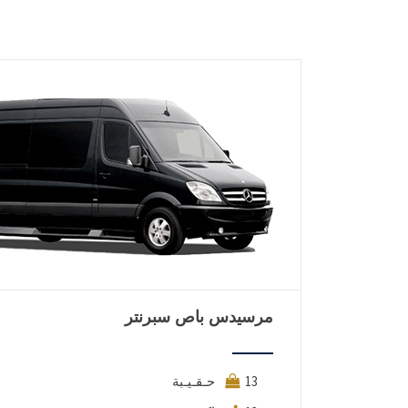
مرسيدس باص سبرنتر
13 حـقـيـبة