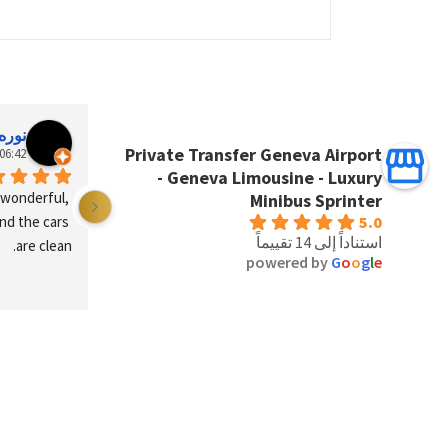
نوره
Private Transfer Geneva Airport
06:42 09 Jun 25
- Geneva Limousine - Luxury
 wonderful, 
Minibus Sprinter
5.0
nd the cars 
استناداً إلى 14 تقييماً
are clean.
powered by
G
o
o
g
l
e