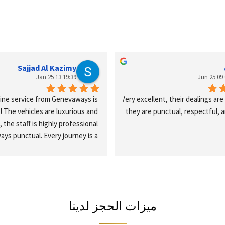
Sajjad Al Kazimy
19:39 13 Jan 25
ine service from Genevaways is 
Very excellent, their dealings are
 The vehicles are luxurious and 
they are punctual, respectful, a
the staff is highly professional 
ays punctual. Every journey is a 
ss experience of elegance and 
ghly recommend their services to 
ing exceptional transportation 
in Geneva!
ميزات الحجز لدينا