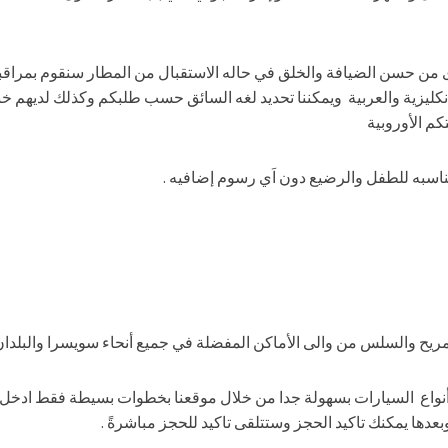
 من حسن الضيافة والخلق في حاله الاستقبال من المطار سنقوم بمراقب
نكليزية والعربية ويمكننا تحديد لغه السائق حسب طلبكم وكذلك لديهم خبر
م الأوروبية
مناسبه للطفل والرضيع دون اَي رسوم إضافيه .
ح والسلس من والى الأماكن المفضلة في جميع أنحاء سويسرا والبلدان ال
 أنواع السيارات بسهولة جدا من خلال موقعنا بخطوات بسيطة فقط ادخ
بعدها يمكنك تاكيد الحجز وستتلقى تاكيد للحجز مباشرةً .