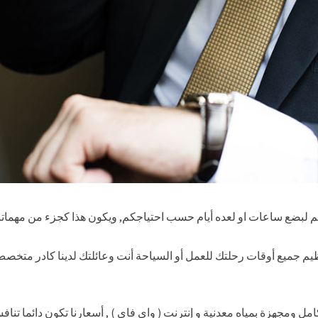
لبضع ساعات او لعده أيام حسب احتياجكم, ويكون هذا كجزء من مهماتنا 
يم جميع أوقات رحلتك للعمل أو السياحة أنت وعائلتك لدينا كادر متخصص
ل ومجهزة بمياه معدنية و إنترنت ( واي فاي ) , أسعارنا تكون دائما تناف