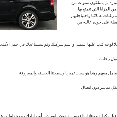
اره بل يمتلكون سنوات من
المزايا التي تتمتع بها
 رغبات عملائنا واحتياجاتهم
فظة على جوده عاليه من
ا لوحه كتب عليها اسمك او اسم شركتك وثم سيساعدك في حمل الأمتعة
وصول رحلتك
عامل معهم وهذا هو سبب تميزنا وسمعتنا الحسنه والمعروفة
شكل مباشر دون اتصال
ل ، كران مونتانا ، دافوس ، ديفون ، إيفيان ، أوربا بارك ، جريندلفالد ، غ