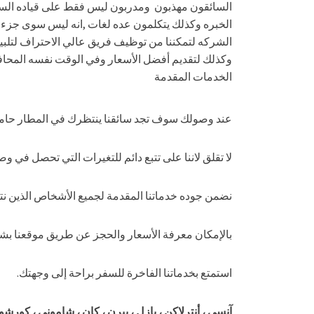
السائقون مهذبون ومدربون ليس فقط على قياده السي
الخبره وكذلك يتكلمون عده لغات ,انه ليس سوى جزء من 
الشركه لتمكننا من توظيف فريق عالي الاحتراف لتلبيه
وكذلك لتقديم أفضل الأسعار وفي الوقت نفسه المحا
الخدمات المقدمة
عند وصولك سوف تجد سائقنا ينتظرك في المطار حامل
لا تقلق لاننا على تتبع دائم للتغيرات التي تحصل في 
نضمن جوده خدماتنا المقدمة لجميع الأشخاص الذين نت
بالإمكان معرفة الأسعار والحجز عن طريق موقعنا ب
استمتع بخدماتنا الفاخرة للسفر براحة إلى وجهتك.
آنسي ، أنترلاكن ، بازل ، بيرن ، كان ، شاموني ، كورشوفي