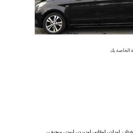
 الخاصة بك
شتاد ، لوزان ، لوغانو ، لوزيرن ، ليون ، ميجيف ،