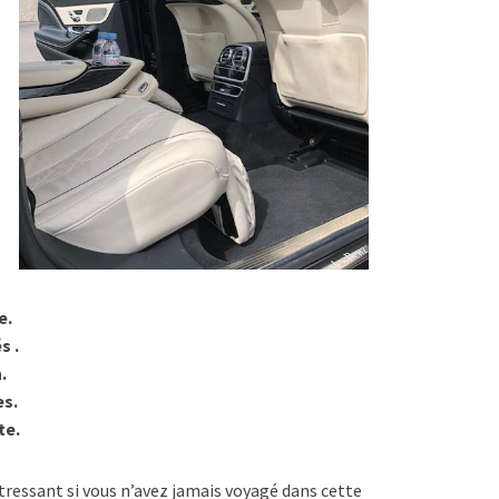
e.
s .
.
es.
te.
tressant si vous n’avez jamais voyagé dans cette